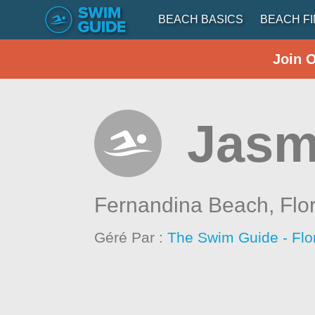
BEACH BASICS
BEACH F
Join 
Jasm
Fernandina Beach,
Flo
Géré Par :
The Swim Guide - Flo