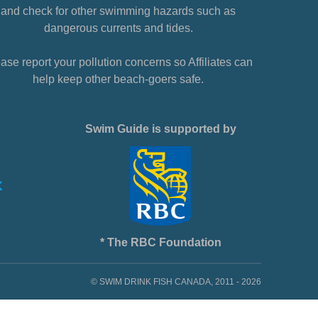
and check for other swimming hazards such as
dangerous currents and tides.
ase report your pollution concerns so Affiliates can
help keep other beach-goers safe.
Swim Guide is supported by
* The RBC Foundation
© SWIM DRINK FISH CANADA, 2011 - 2026