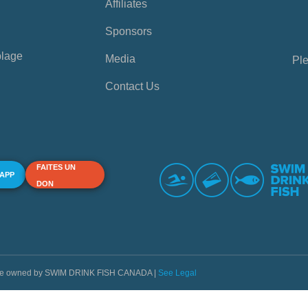
Affiliates
Sponsors
plage
Media
Ple
Contact Us
FAITES UN
 APP
DON
s are owned by SWIM DRINK FISH CANADA |
See Legal