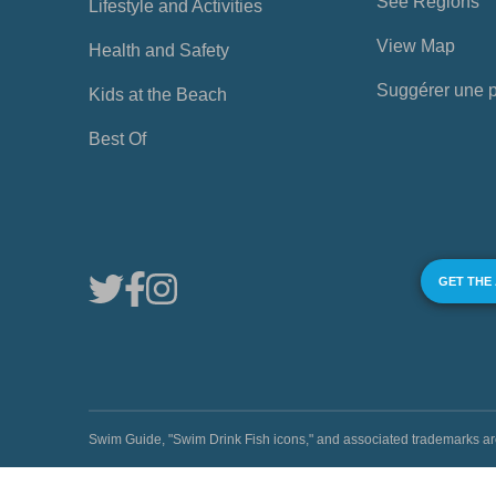
See Regions
Lifestyle and Activities
View Map
Health and Safety
Suggérer une 
Kids at the Beach
Best Of
GET THE
Swim Guide, "Swim Drink Fish icons," and associated trademark