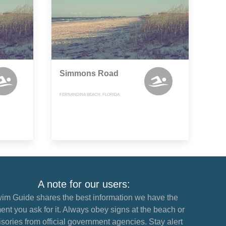
Simmons Road
FERNANDINA BEACH, FLORIDA
A note for our users:
im Guide shares the best information we have the
nt you ask for it. Always obey signs at the beach or
sories from official government agencies. Stay alert