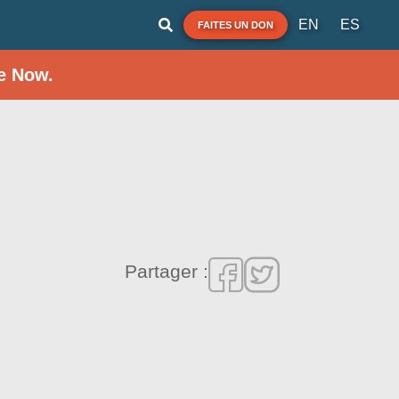
EN
ES
FAITES UN DON
e Now.
Partager :