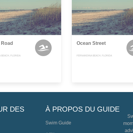
r Road
Ocean Street
 BEACH, FLORIDA
FERNANDINA BEACH, FLORIDA
UR DES
À PROPOS DU GUIDE
Sw
Swim Guide
mome
advi