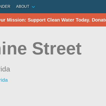
INDER
ABOUT
Our Mission: Support Clean Water Today. Donat
ine Street
rida
rida