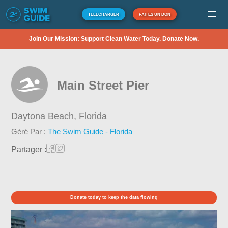
TÉLÉCHARGER
FAITES UN DON
Join Our Mission: Support Clean Water Today. Donate Now.
Main Street Pier
Daytona Beach,
Florida
Géré Par :
The Swim Guide - Florida
Partager :
Donate today to keep the data flowing