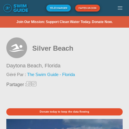
TÉLÉCHARGER
FAITES UN DON
Join Our Mission: Support Clean Water Today. Donate Now.
Silver Beach
Daytona Beach,
Florida
Géré Par :
The Swim Guide - Florida
Partager :
Donate today to keep the data flowing