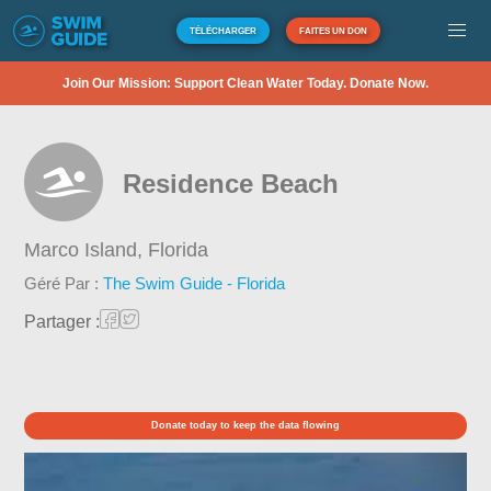
TÉLÉCHARGER
FAITES UN DON
Join Our Mission: Support Clean Water Today. Donate Now.
Residence Beach
Marco Island,
Florida
Géré Par :
The Swim Guide - Florida
Partager :
Donate today to keep the data flowing