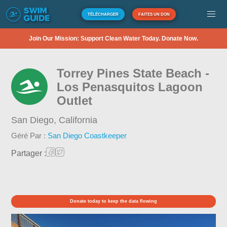
TÉLÉCHARGER
FAITES UN DON
Join Our Mission: Support Clean Water Today. Donate Now.
Torrey Pines State Beach -
Los Penasquitos Lagoon
Outlet
San Diego,
California
Géré Par :
San Diego Coastkeeper
Partager :
Donate today to keep the data flowing