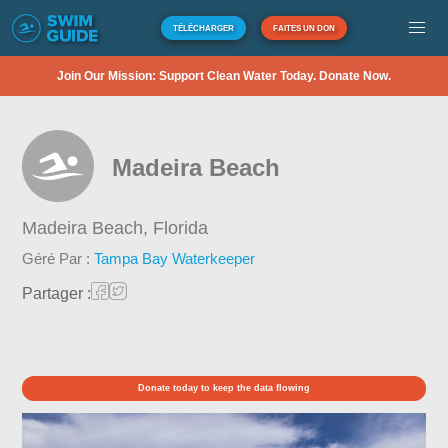
TÉLÉCHARGER
FAITES UN DON
Join Our Mission: Support Clean Water Today. Donate Now.
Madeira Beach
Madeira Beach,
Florida
Géré Par :
Tampa Bay Waterkeeper
Partager :
Donate today to keep the data flowing