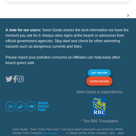
A note for our users:
Swim Guide shares the best information we have the
moment you ask for it. Always obey signs at the beach or advisories from
official government agencies. Stay alert and check for other swimming
hazards such as dangerous currents and tides.
Please report your pollution concerns so Affiliates can help keep other
beach-goers safe.
GET THE APP
FAITES UN DON
Swim Guide is supported by
* The RBC Foundation
Swim Guide, "Swim Drink Fish icons," and associated trademarks are owned by SWIM
DRINK FISH CANADA |
See Legal
© SWIM DRINK FISH CANADA, 2011 - 2026