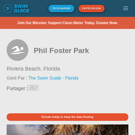
TÉLÉCHARGER
FAITES UN DON
Join Our Mission: Support Clean Water Today. Donate Now.
Phil Foster Park
Riviera Beach,
Florida
Géré Par :
The Swim Guide - Florida
Partager :
Donate today to keep the data flowing