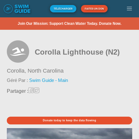
TÉLÉCHARGER
FAITES UN DON
Join Our Mission: Support Clean Water Today. Donate Now.
Corolla Lighthouse (N2)
Corolla,
North Carolina
Géré Par :
Swim Guide - Main
Partager :
Donate today to keep the data flowing