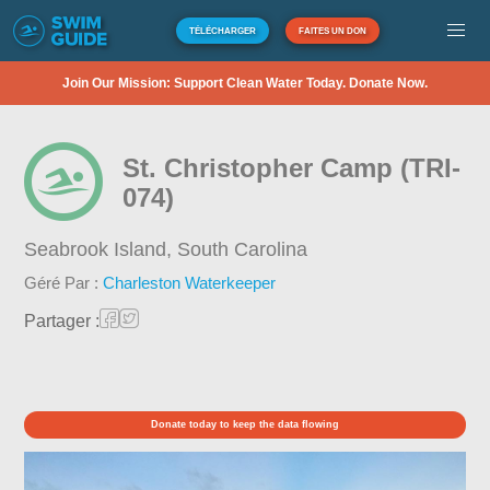
TÉLÉCHARGER
FAITES UN DON
Join Our Mission: Support Clean Water Today. Donate Now.
St. Christopher Camp (TRI-
074)
Seabrook Island,
South Carolina
Géré Par :
Charleston Waterkeeper
Partager :
Donate today to keep the data flowing