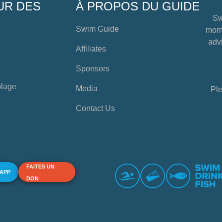
UR DES
À PROPOS DU GUIDE
Sw
Swim Guide
mome
advi
Affiliates
Sponsors
plage
Media
Ple
Contact Us
FAITES UN
 APP
DON