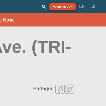
EN
ES
FAITES UN DON
e Now.
ve. (TRI-
Partager :