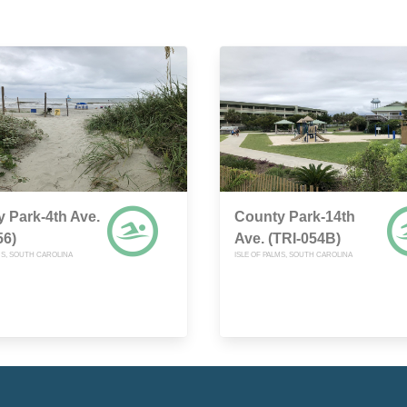
 Park-4th Ave.
County Park-14th
56)
Ave. (TRI-054B)
MS, SOUTH CAROLINA
ISLE OF PALMS, SOUTH CAROLINA