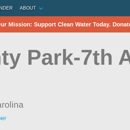
INDER
ABOUT
Our Mission: Support Clean Water Today. Donat
y Park-7th A
rolina
per