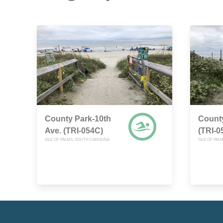
County Park-10th
County
Ave. (TRI-054C)
(TRI-0
ISLE OF PALMS, SOUTH CAROLINA
ISLE OF PAL