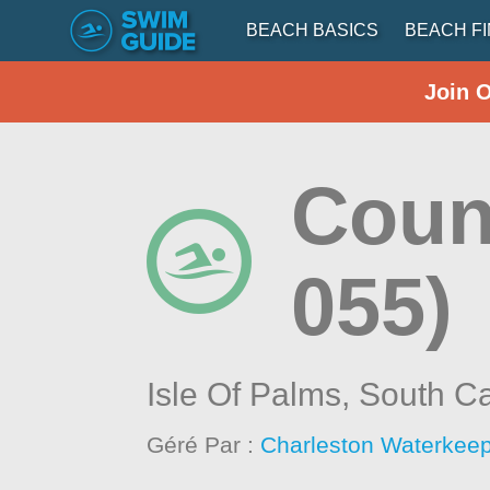
BEACH BASICS
BEACH F
Join 
Count
055)
Isle Of Palms,
South Ca
Géré Par :
Charleston Waterkee