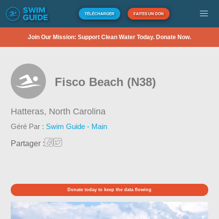
TÉLÉCHARGER
FAITES UN DON
Join Our Mission: Support Clean Water Today. Donate Now.
Fisco Beach (N38)
Hatteras,
North Carolina
Géré Par :
Swim Guide - Main
Partager :
Donate today to keep the data flowing