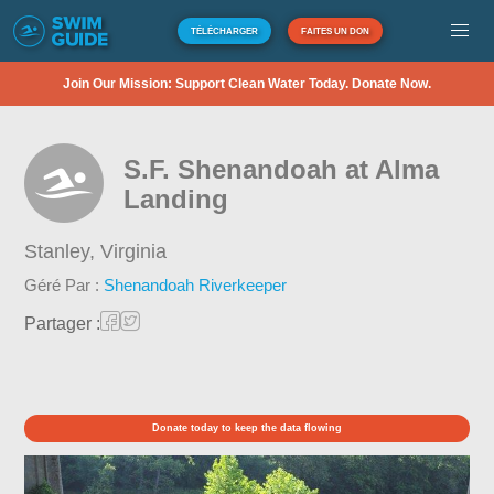
TÉLÉCHARGER
FAITES UN DON
Join Our Mission: Support Clean Water Today. Donate Now.
S.F. Shenandoah at Alma
Landing
Stanley,
Virginia
Géré Par :
Shenandoah Riverkeeper
Partager :
Donate today to keep the data flowing