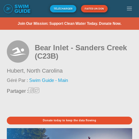
TÉLÉCHARGER
FAITES UN DON
Join Our Mission: Support Clean Water Today. Donate Now.
Bear Inlet - Sanders Creek
(C23B)
Hubert,
North Carolina
Géré Par :
Swim Guide - Main
Partager :
Donate today to keep the data flowing