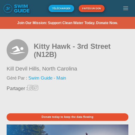
TÉLÉCHARGER
FAITES UN DON
Join Our Mission: Support Clean Water Today. Donate Now.
Kitty Hawk - 3rd Street
(N12B)
Kill Devil Hills,
North Carolina
Géré Par :
Swim Guide - Main
Partager :
Donate today to keep the data flowing