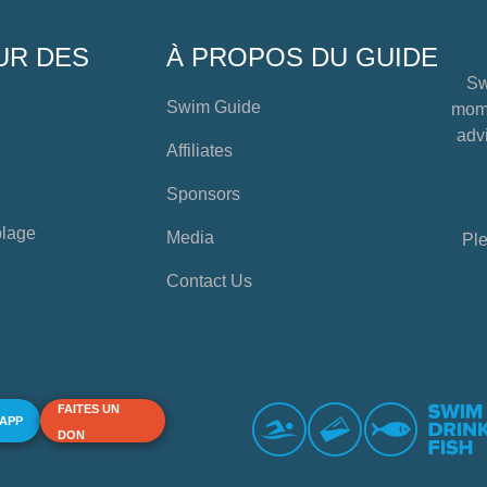
UR DES
À PROPOS DU GUIDE
Sw
Swim Guide
mome
advi
Affiliates
Sponsors
plage
Media
Ple
Contact Us
FAITES UN
 APP
DON