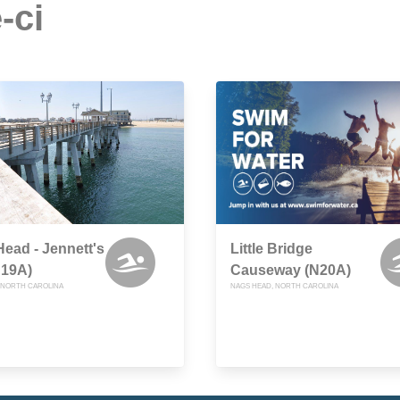
-ci
ead - Jennett's
Little Bridge
N19A)
Causeway (N20A)
 NORTH CAROLINA
NAGS HEAD, NORTH CAROLINA