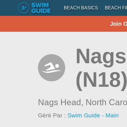
BEACH BASICS
BEACH F
Join 
Nags
(N18
Nags Head,
North Caro
Géré Par :
Swim Guide - Main