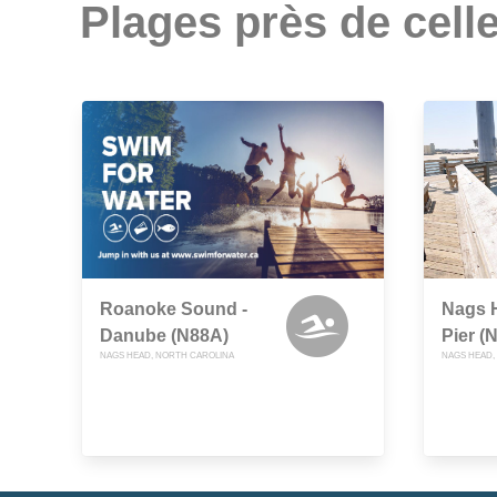
Plages près de celle
Roanoke Sound -
Nags H
Danube (N88A)
Pier (
NAGS HEAD, NORTH CAROLINA
NAGS HEAD,