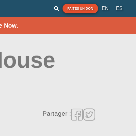
EN
ES
FAITES UN DON
e Now.
House
Partager :