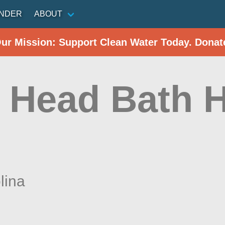
INDER
ABOUT
Our Mission: Support Clean Water Today. Donat
 Head Bath 
)
lina