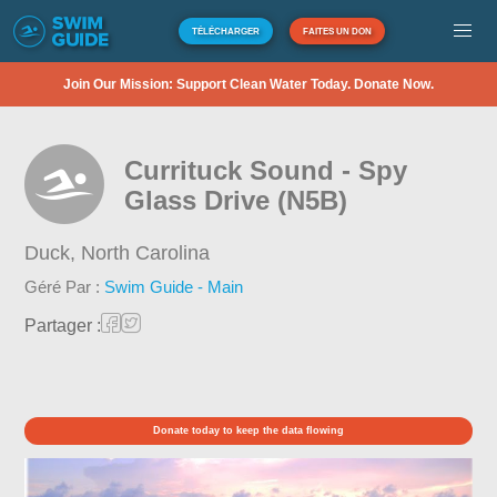
TÉLÉCHARGER
FAITES UN DON
Join Our Mission: Support Clean Water Today. Donate Now.
Currituck Sound - Spy
Glass Drive (N5B)
Duck,
North Carolina
Géré Par :
Swim Guide - Main
Partager :
Donate today to keep the data flowing