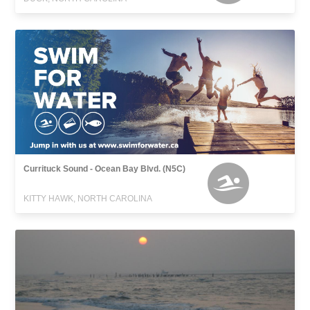
Currituck Sound - Ocean Bay Blvd. (N5C)
KITTY HAWK, NORTH CAROLINA