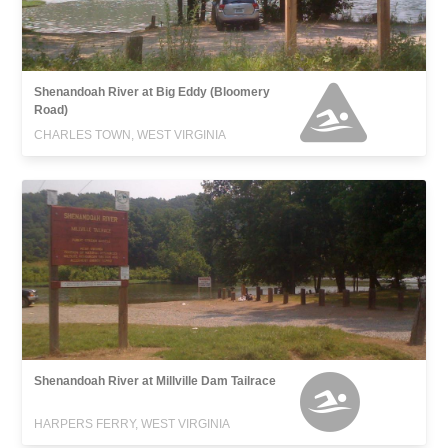
Shenandoah River at Big Eddy (Bloomery
Road)
CHARLES TOWN, WEST VIRGINIA
Shenandoah River at Millville Dam Tailrace
HARPERS FERRY, WEST VIRGINIA