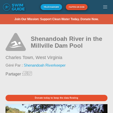
TÉLÉCHARGER
FAITES UN DON
Join Our Mission: Support Clean Water Today. Donate Now.
Shenandoah River in the
Millville Dam Pool
Charles Town,
West Virginia
Géré Par :
Shenandoah Riverkeeper
Partager :
Donate today to keep the data flowing