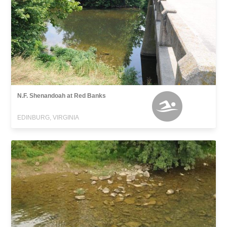
N.F. Shenandoah at Red Banks
EDINBURG, VIRGINIA