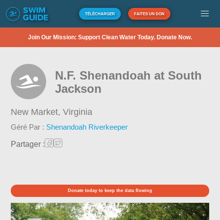
TÉLÉCHARGER
FAITES UN DON
Join Our Mission: Support Clean Water Today. Donate Now.
N.F. Shenandoah at South
Jackson
New Market,
Virginia
Géré Par :
Shenandoah Riverkeeper
Partager :
Donate today to keep the data flowing