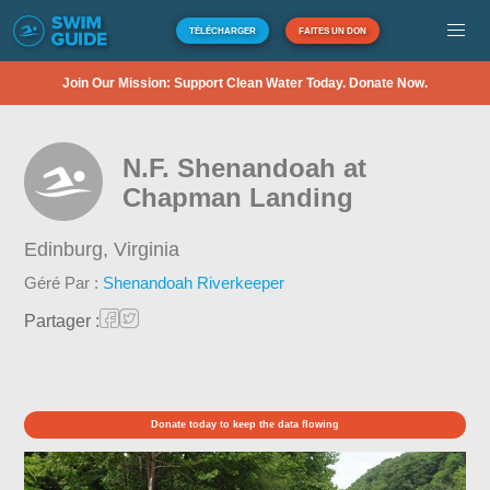
TÉLÉCHARGER
FAITES UN DON
Join Our Mission: Support Clean Water Today. Donate Now.
N.F. Shenandoah at
Chapman Landing
Edinburg,
Virginia
Géré Par :
Shenandoah Riverkeeper
Partager :
Donate today to keep the data flowing