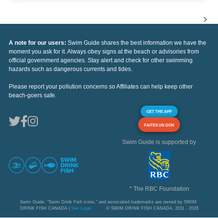
A note for our users:
Swim Guide shares the best information we have the
moment you ask for it. Always obey signs at the beach or advisories from
official government agencies. Stay alert and check for other swimming
hazards such as dangerous currents and tides.
Please report your pollution concerns so Affiliates can help keep other
beach-goers safe.
GET THE APP
FAITES UN DON
Swim Guide is supported by
* The RBC Foundation
Swim Guide, "Swim Drink Fish icons," and associated trademarks are owned by SWIM
DRINK FISH CANADA |
See Legal
© SWIM DRINK FISH CANADA, 2011 - 2026