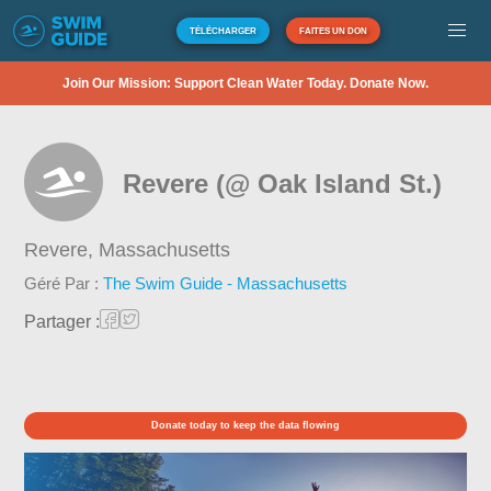
TÉLÉCHARGER
FAITES UN DON
Join Our Mission: Support Clean Water Today. Donate Now.
Revere (@ Oak Island St.)
Revere,
Massachusetts
Géré Par :
The Swim Guide - Massachusetts
Partager :
Donate today to keep the data flowing