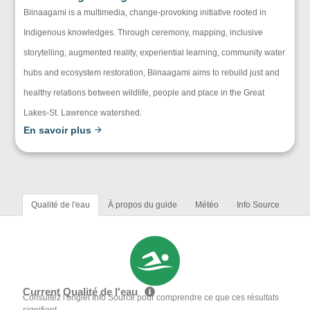
Biinaagami is a multimedia, change-provoking initiative rooted in
Indigenous knowledges. Through ceremony, mapping, inclusive
storytelling, augmented reality, experiential learning, community water
hubs and ecosystem restoration, Biinaagami aims to rebuild just and
healthy relations between wildlife, people and place in the Great
Lakes-St. Lawrence watershed.
En savoir plus
Qualité de l'eau
À propos du guide
Météo
Info Source
Current Qualité de l'eau
Consultez l'onglet Info Source pour comprendre ce que ces résultats