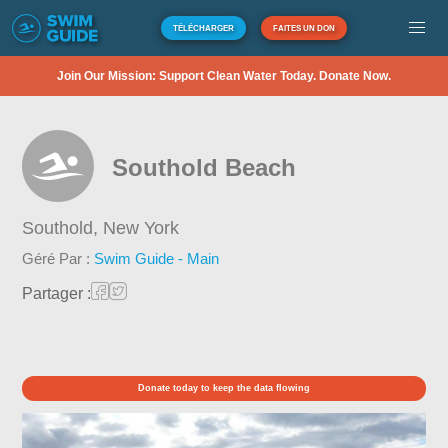
TÉLÉCHARGER
FAITES UN DON
Join Our Mission: Support Clean Water Today. Donate Now.
Southold Beach
Southold,
New York
Géré Par :
Swim Guide - Main
Partager :
Donate today to keep the data flowing