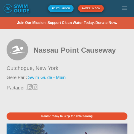
TÉLÉCHARGER
FAITES UN DON
Join Our Mission: Support Clean Water Today. Donate Now.
Nassau Point Causeway
Cutchogue,
New York
Géré Par :
Swim Guide - Main
Partager :
Donate today to keep the data flowing