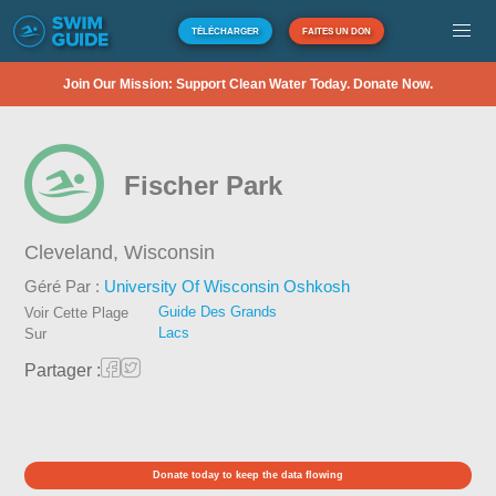
TÉLÉCHARGER
FAITES UN DON
Join Our Mission: Support Clean Water Today. Donate Now.
Fischer Park
Cleveland,
Wisconsin
Géré Par :
University Of Wisconsin Oshkosh
Guide Des Grands
Voir Cette Plage
Lacs
Sur
Partager :
Donate today to keep the data flowing