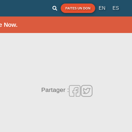
EN
ES
FAITES UN DON
e Now.
Partager :