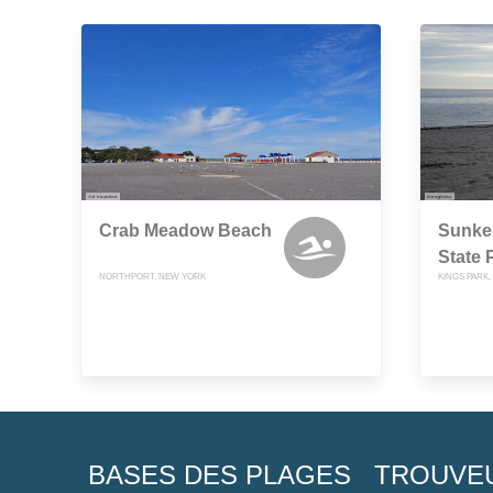
Crab Meadow Beach
Sunke
State 
NORTHPORT, NEW YORK
KINGS PARK
BASES DES PLAGES
TROUVE