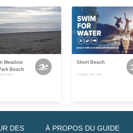
n Meadow
Short Beach
Park Beach
, NEW YORK
ST. JAMES, NEW YORK
UR DES
À PROPOS DU GUIDE