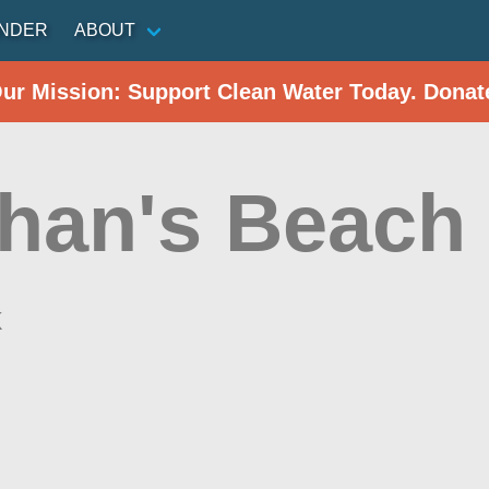
INDER
ABOUT
Our Mission: Support Clean Water Today. Donat
ahan's Beach
k