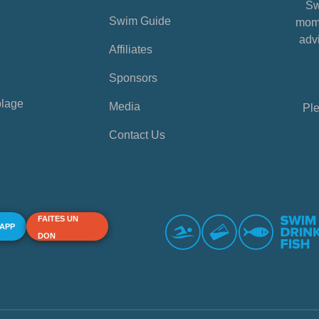
Sw
Swim Guide
mome
advi
Affiliates
Sponsors
plage
Media
Ple
Contact Us
FAITES UN
 APP
DON