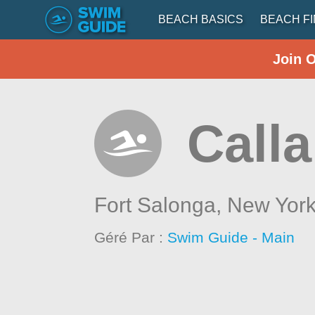
BEACH BASICS
BEACH F
Join 
Call
Fort Salonga,
New Yor
Géré Par :
Swim Guide - Main