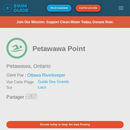
TÉLÉCHARGER
FAITES UN DON
Join Our Mission: Support Clean Water Today. Donate Now.
Petawawa Point
Petawawa,
Ontario
Géré Par :
Ottawa Riverkeeper
Guide Des Grands
Voir Cette Plage
Lacs
Sur
Partager :
Donate today to keep the data flowing