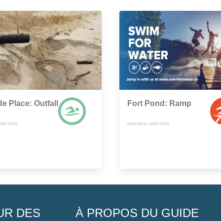
de Place: Outfall
Fort Pond: Ramp
NEW YORK
MONTAUK, NEW YORK
UR DES
À PROPOS DU GUIDE