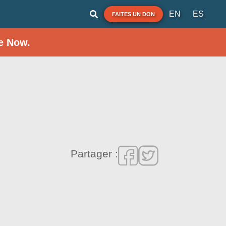
EN
ES
FAITES UN DON
e Now.
Partager :