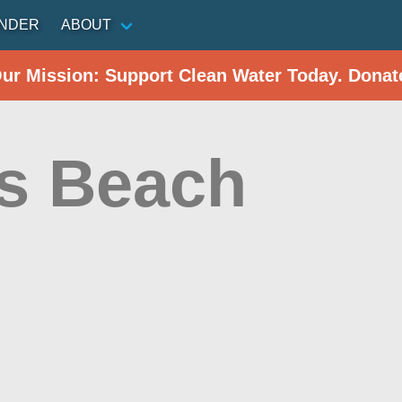
INDER
ABOUT
Our Mission: Support Clean Water Today. Donat
's Beach