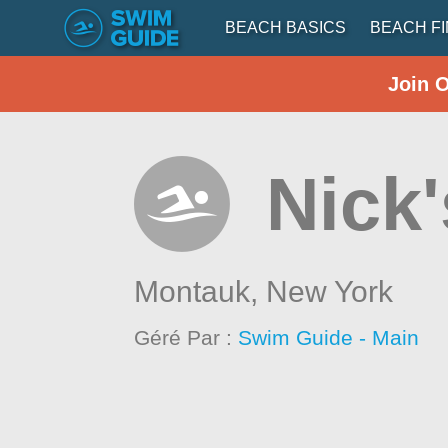
BEACH BASICS
BEACH F
Join 
Nick
Montauk,
New York
Géré Par :
Swim Guide - Main