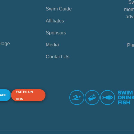
Sw
Swim Guide
mome
advi
Affiliates
Sponsors
plage
Media
Ple
Contact Us
FAITES UN
 APP
DON