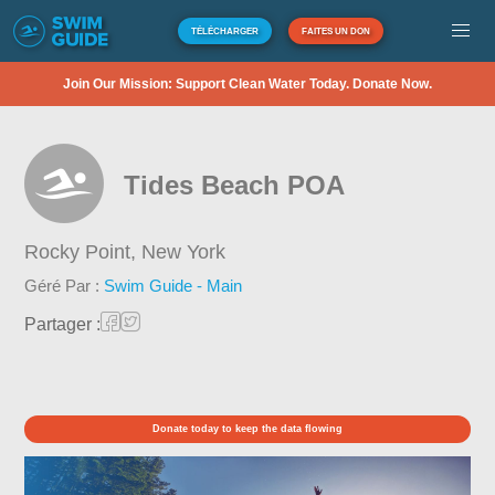
TÉLÉCHARGER
FAITES UN DON
Join Our Mission: Support Clean Water Today. Donate Now.
Tides Beach POA
Rocky Point,
New York
Géré Par :
Swim Guide - Main
Partager :
Donate today to keep the data flowing