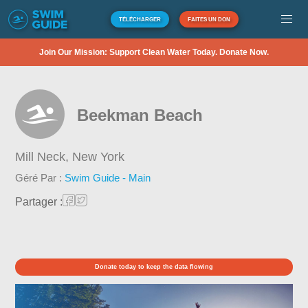
TÉLÉCHARGER
FAITES UN DON
Join Our Mission: Support Clean Water Today. Donate Now.
Beekman Beach
Mill Neck,
New York
Géré Par :
Swim Guide - Main
Partager :
Donate today to keep the data flowing