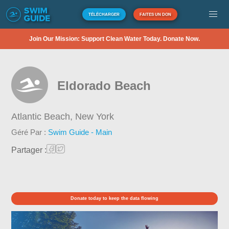
TÉLÉCHARGER
FAITES UN DON
Join Our Mission: Support Clean Water Today. Donate Now.
Eldorado Beach
Atlantic Beach,
New York
Géré Par :
Swim Guide - Main
Partager :
Donate today to keep the data flowing