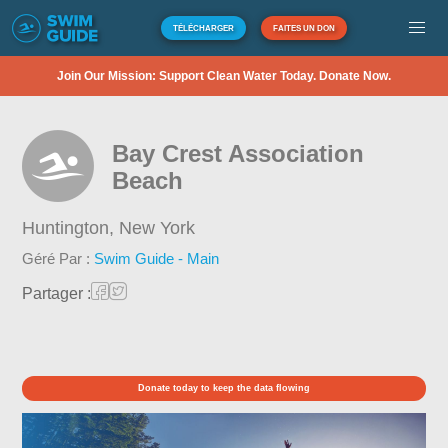
TÉLÉCHARGER
FAITES UN DON
Join Our Mission: Support Clean Water Today. Donate Now.
Bay Crest Association
Beach
Huntington,
New York
Géré Par :
Swim Guide - Main
Partager :
Donate today to keep the data flowing