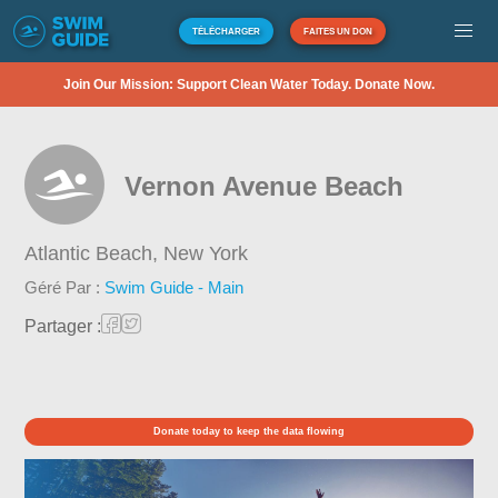
TÉLÉCHARGER
FAITES UN DON
Join Our Mission: Support Clean Water Today. Donate Now.
Vernon Avenue Beach
Atlantic Beach,
New York
Géré Par :
Swim Guide - Main
Partager :
Donate today to keep the data flowing