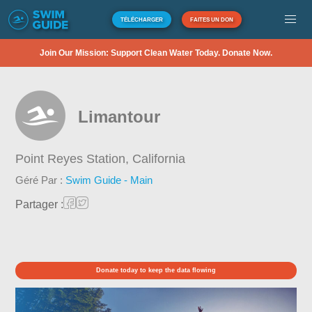
TÉLÉCHARGER
FAITES UN DON
Join Our Mission: Support Clean Water Today. Donate Now.
Limantour
Point Reyes Station,
California
Géré Par :
Swim Guide - Main
Partager :
Donate today to keep the data flowing