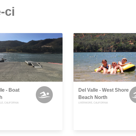
-ci
le - Boat
Del Valle - West Shore
h
Beach North
LLE, CALIFORNIA
LIVERMORE, CALIFORNIA