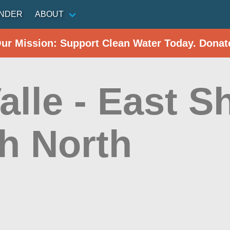
INDER
ABOUT
Our Mission: Support Clean Water Today. Donat
alle - East S
h North