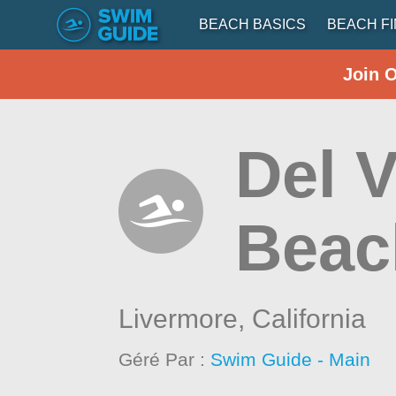
BEACH BASICS
BEACH F
Join 
Del V
Beac
Livermore,
California
Géré Par :
Swim Guide - Main