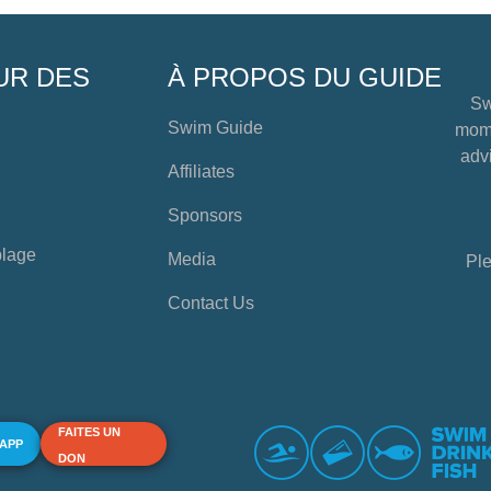
UR DES
À PROPOS DU GUIDE
Sw
Swim Guide
mome
advi
Affiliates
Sponsors
plage
Media
Ple
Contact Us
FAITES UN
 APP
DON