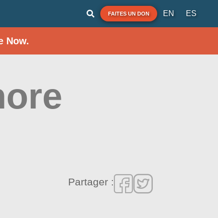
EN
ES
FAITES UN DON
e Now.
hore
Partager :