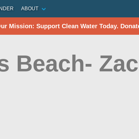
INDER
ABOUT
Our Mission: Support Clean Water Today. Donat
s Beach- Zac