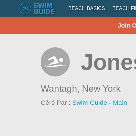
BEACH BASICS
BEACH F
Join 
Jone
Wantagh,
New York
Géré Par :
Swim Guide - Main