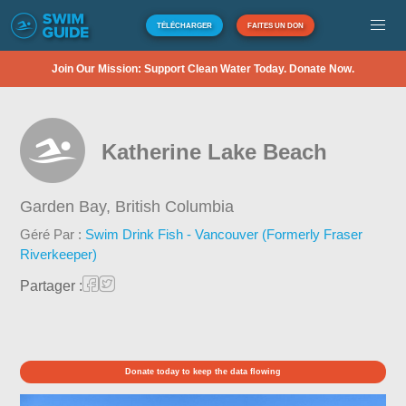
TÉLÉCHARGER
FAITES UN DON
Join Our Mission: Support Clean Water Today. Donate Now.
Katherine Lake Beach
Garden Bay,
British Columbia
Géré Par :
Swim Drink Fish - Vancouver (Formerly Fraser
Riverkeeper)
Partager :
Donate today to keep the data flowing