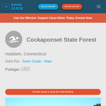
TÉLÉCHARGER
FAITES UN DON
Join Our Mission: Support Clean Water Today. Donate Now.
Cockaponset State Forest
Haddam,
Connecticut
Géré Par :
Swim Guide - Main
Partager :
Donate today to keep the data flowing