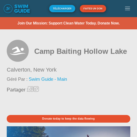
TÉLÉCHARGER
FAITES UN DON
Join Our Mission: Support Clean Water Today. Donate Now.
Camp Baiting Hollow Lake
Calverton,
New York
Géré Par :
Swim Guide - Main
Partager :
Donate today to keep the data flowing