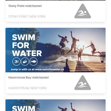
Stony Point midchannel
STONY POINT, NEW YORK
Haverstraw Bay midchannel
HAVERSTRAW, NEW YORK