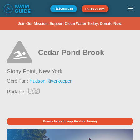
TÉLÉCHARGER
FAITES UN DON
Join Our Mission: Support Clean Water Today. Donate Now.
Cedar Pond Brook
Stony Point,
New York
Géré Par :
Hudson Riverkeeper
Partager :
Donate today to keep the data flowing