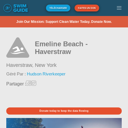
TÉLÉCHARGER
FAITES UN DON
Join Our Mission: Support Clean Water Today. Donate Now.
Emeline Beach -
Haverstraw
Haverstraw,
New York
Géré Par :
Hudson Riverkeeper
Partager :
Donate today to keep the data flowing