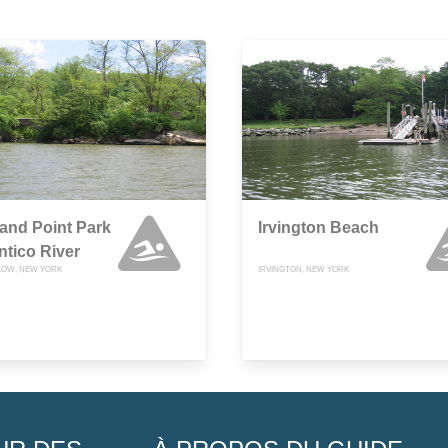
and Point Park
Irvington Beach
ntico River
LOW, NEW YORK
IRVINGTON, NEW YORK