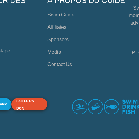
UR DES
À PROPOS DU GUIDE
Sw
Swim Guide
mome
advi
Affiliates
Sponsors
plage
Media
Ple
Contact Us
FAITES UN
 APP
DON