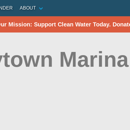
INDER
ABOUT
Our Mission: Support Clean Water Today. Donat
ytown Marina