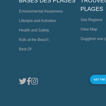
BASES DES PLAGES
TROUVE
PLAGES
Environmental Awareness
See Regions
Lifestyle and Activities
View Map
Health and Safety
Suggérer une 
Kids at the Beach
Best Of
GET THE