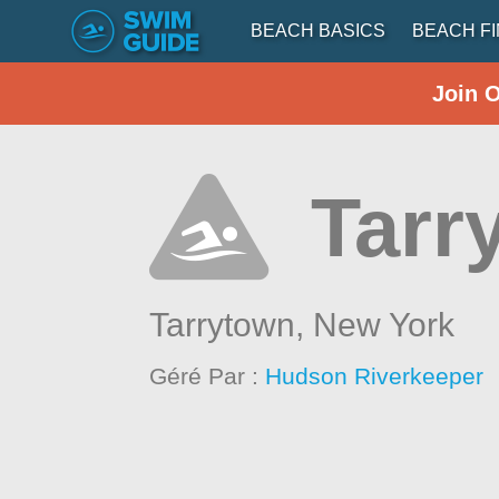
BEACH BASICS
BEACH F
Join 
Tarr
Tarrytown,
New York
Géré Par :
Hudson Riverkeeper