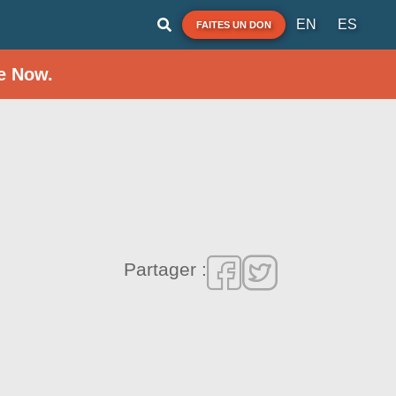
EN
ES
FAITES UN DON
e Now.
Partager :