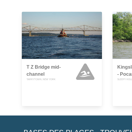
T Z Bridge mid-
Kingsl
channel
- Poca
TARRYTOWN, NEW YORK
SLEEPY HOL