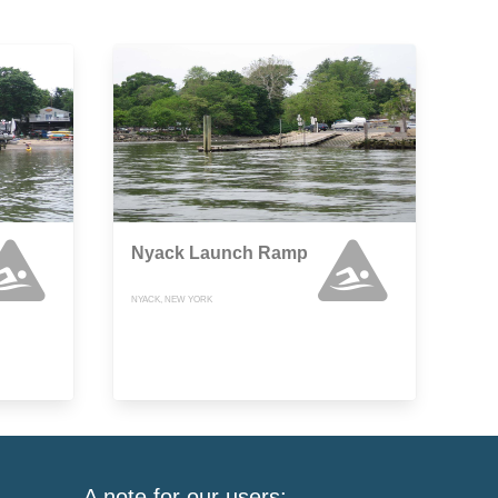
Nyack Launch Ramp
NYACK, NEW YORK
A note for our users: