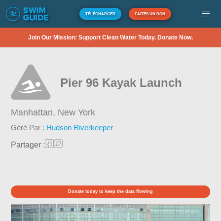
TÉLÉCHARGER
FAITES UN DON
Join Our Mission: Support Clean Water Today. Donate Now.
Pier 96 Kayak Launch
Manhattan,
New York
Géré Par :
Hudson Riverkeeper
Partager :
Donate today to keep the data flowing