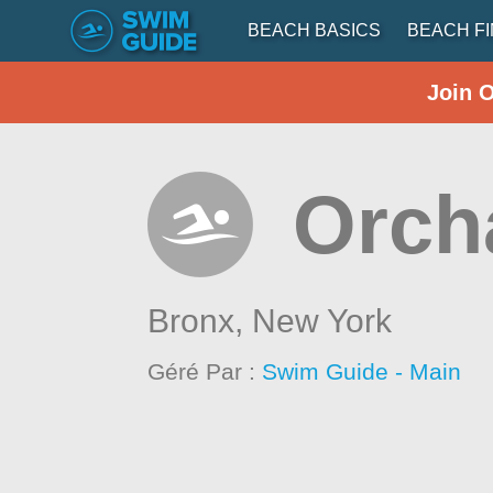
BEACH BASICS
BEACH F
Join 
Orch
Bronx,
New York
Géré Par :
Swim Guide - Main