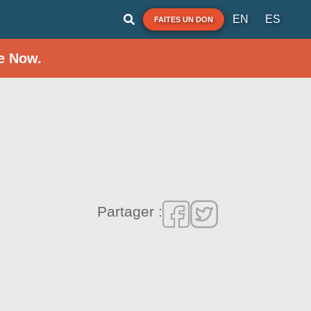
EN
ES
FAITES UN DON
e Now.
Partager :