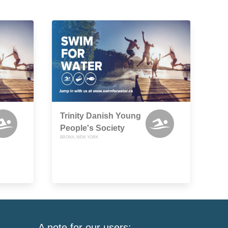
Trinity Danish Young
People's Society
BRONX, NEW YORK
A note for our users: