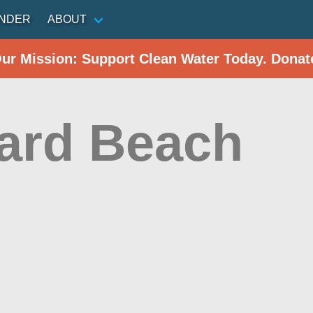
INDER
ABOUT
Our Mission: Support Clean Water Today. Donat
ard Beach