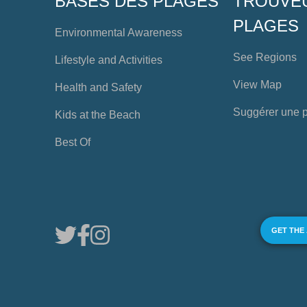
BASES DES PLAGES
TROUVE
PLAGES
Environmental Awareness
See Regions
Lifestyle and Activities
View Map
Health and Safety
Suggérer une 
Kids at the Beach
Best Of
GET THE