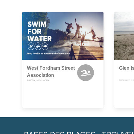
West Fordham Street
Glen I
Association
BRONX, NEW YORK
NEW ROCHEL