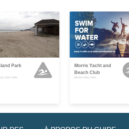
sland Park
Morris Yacht and
Beach Club
LE, NEW YORK
BRONX, NEW YORK