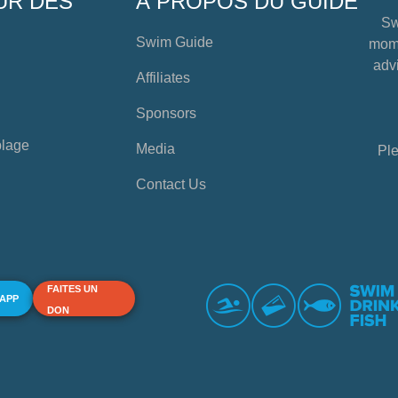
UR DES
À PROPOS DU GUIDE
Sw
Swim Guide
mome
advi
Affiliates
Sponsors
plage
Media
Ple
Contact Us
FAITES UN
 APP
DON