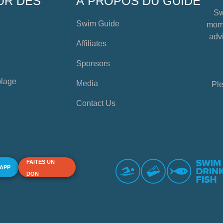
UR DES
À PROPOS DU GUIDE
Sw
Swim Guide
mome
advi
Affiliates
Sponsors
plage
Media
Ple
Contact Us
FAITES UN
 APP
DON