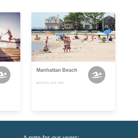
Manhattan Beach
BROOKLYN, NEW YORK
A note for our users: