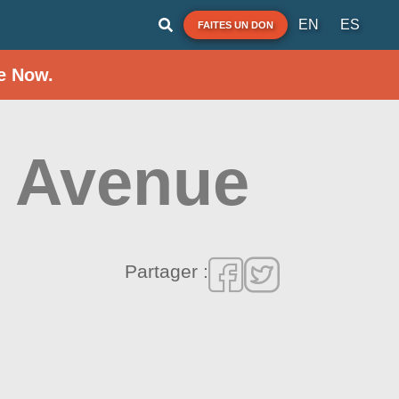
EN
ES
FAITES UN DON
e Now.
d Avenue
Partager :