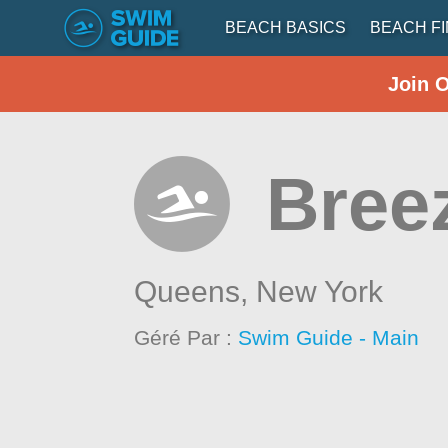
BEACH BASICS
BEACH F
Join 
Bree
Queens,
New York
Géré Par :
Swim Guide - Main