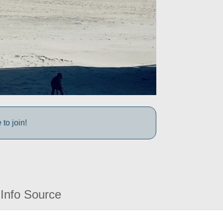
to join!
Info Source