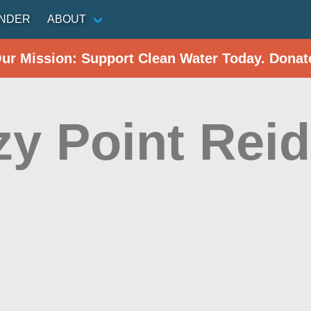
INDER
ABOUT
Our Mission: Support Clean Water Today. Donat
zy Point Rei