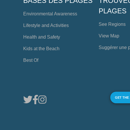
BASES DES PLAGES
TROUVE
PLAGES
Environmental Awareness
See Regions
Lifestyle and Activities
View Map
Health and Safety
Suggérer une 
Kids at the Beach
Best Of
GET THE