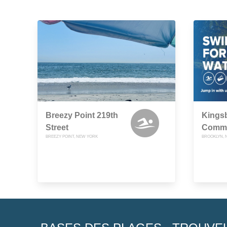
Breezy Point 219th
Kings
Street
Commu
BREEZY POINT, NEW YORK
BROOKLYN, 