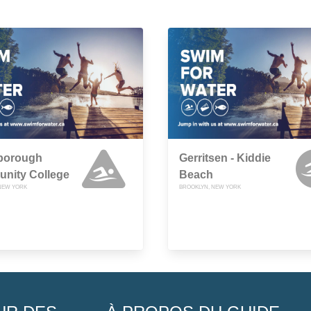
borough
Gerritsen - Kiddie
nity College
Beach
NEW YORK
BROOKLYN, NEW YORK