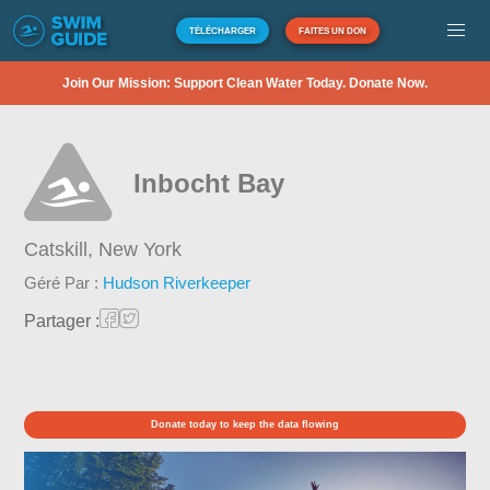
TÉLÉCHARGER
FAITES UN DON
Join Our Mission: Support Clean Water Today. Donate Now.
Inbocht Bay
Catskill,
New York
Géré Par :
Hudson Riverkeeper
Partager :
Donate today to keep the data flowing