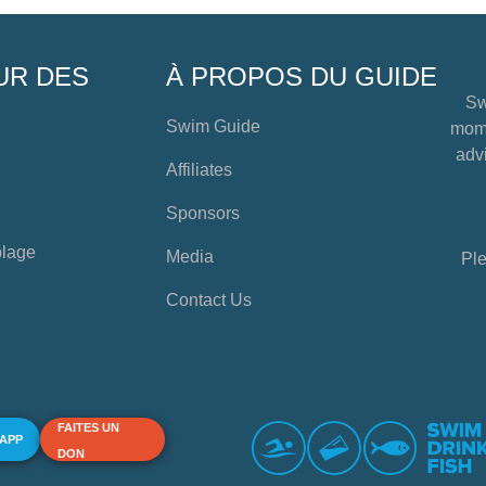
UR DES
À PROPOS DU GUIDE
Sw
Swim Guide
mome
advi
Affiliates
Sponsors
plage
Media
Ple
Contact Us
FAITES UN
 APP
DON