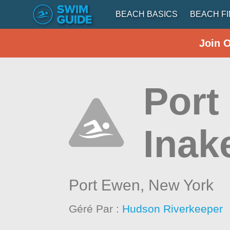
BEACH BASICS
BEACH F
Join 
Port
Inak
Port Ewen,
New York
Géré Par :
Hudson Riverkeeper