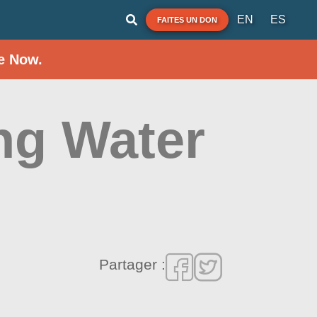
EN
ES
FAITES UN DON
e Now.
ng Water
Partager :