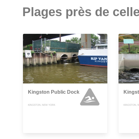
Plages près de celle
Kingston Public Dock
Kingst
KINGSTON, NEW YORK
KINGSTON, 