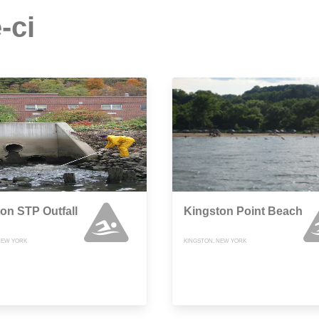
-ci
on STP Outfall
Kingston Point Beach
NEW YORK
KINGSTON, NEW YORK