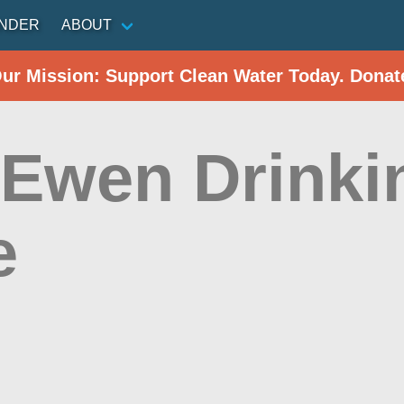
INDER
ABOUT
Our Mission: Support Clean Water Today. Donat
 Ewen Drinki
e