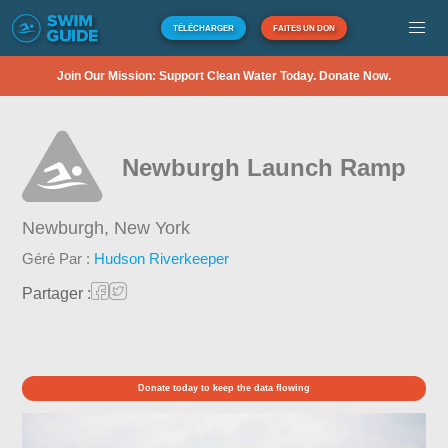
TÉLÉCHARGER
FAITES UN DON
Join Our Mission: Support Clean Water Today. Donate Now.
Newburgh Launch Ramp
Newburgh,
New York
Géré Par :
Hudson Riverkeeper
Partager :
Donate today to keep the data flowing