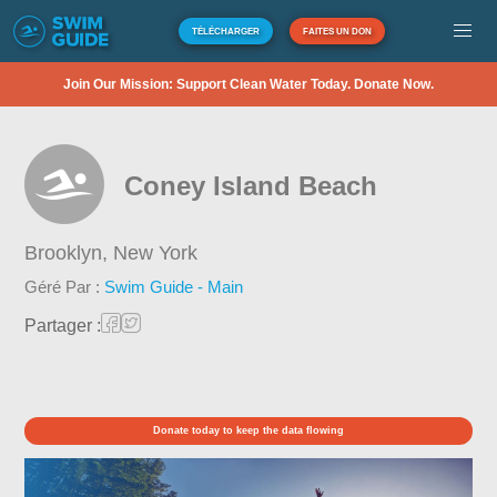
TÉLÉCHARGER
FAITES UN DON
Join Our Mission: Support Clean Water Today. Donate Now.
Coney Island Beach
Brooklyn,
New York
Géré Par :
Swim Guide - Main
Partager :
Donate today to keep the data flowing