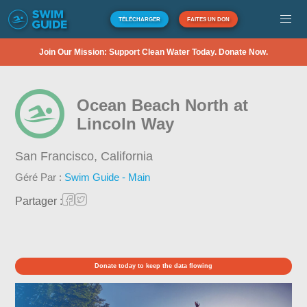
TÉLÉCHARGER
FAITES UN DON
Join Our Mission: Support Clean Water Today. Donate Now.
Ocean Beach North at
Lincoln Way
San Francisco,
California
Géré Par :
Swim Guide - Main
Partager :
Donate today to keep the data flowing