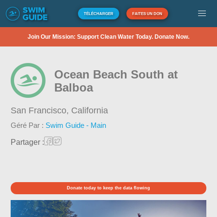
TÉLÉCHARGER
FAITES UN DON
Join Our Mission: Support Clean Water Today. Donate Now.
Ocean Beach South at
Balboa
San Francisco,
California
Géré Par :
Swim Guide - Main
Partager :
Donate today to keep the data flowing